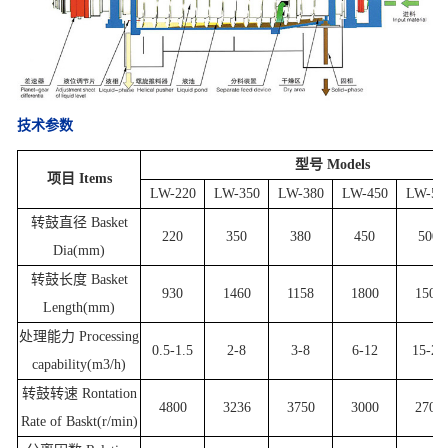
技术参数
型号 Models
项目 Items
LW-220
LW-350
LW-380
LW-450
LW-50
转鼓直径 Basket
220
350
380
450
500
Dia(mm)
转鼓长度 Basket
930
1460
1158
1800
1500
Length(mm)
处理能力 Processing
0.5-1.5
2-8
3-8
6-12
15-20
capability(m3/h)
转鼓转速 Rontation
4800
3236
3750
3000
2700
Rate of Baskt(r/min)