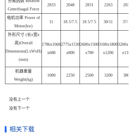
分离因数 Relation
2833
2048
2831
2263
2037
Centrifuagal Force
电机功率 Power of
11
18.5/7.5
18.5/7.5
30/11
37/15
Motor(kw)
外形尺寸 (长x宽x
高)Overall
1786x1068
2775x1530
2600x1500
3100x1800
3200x18
Dimensions(LxWxH)
x688
x800
x780
x1200
x1300
(mm)
机器重量
1000
2250
2500
3200
3800
Weight(kg)
没有上一个
没有下一个
相关下载