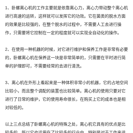
1、卧螺离心机的工作主要就是依靠离心力，离心力带动整个离心机
进行高速的运转，这样就可以发挥它的功效。它在菌类的脱水方面
的效果是比较强的，在整个脱水的过程中，不需要人工去进行操
作，只需要将它控制在一定的程度就可以实现全自动化的操作。
2、在使用一种机器的时候，对它进行维护和保养工作是非常有必要
的，卧螺离心机在保养这一块是非常简单的，只需要在平时进行简
单的护理即可，不需要经常的去进行清洗。
3、离心机在外形上看起来是一种体积非常小的机器，它的占地空间
比较小，而且整个调配的装置也比较简单。离心机的使用只要对它
进行了日常的维护，它的使用寿命很长，在购买上它的成本也是相
对较低的。
以上三点总结了卧螺离心机的特殊之处，离心机它具有的优点是比
较多的，所以它也运用在了比较多的行业中，特别是对于工作来说