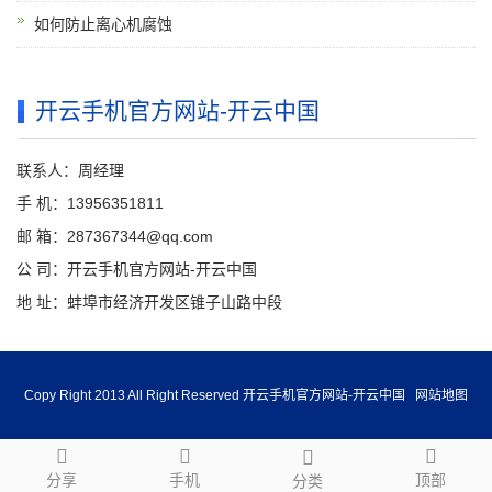
如何防止离心机腐蚀
开云手机官方网站-开云中国
联系人：周经理
手 机：13956351811
邮 箱：287367344@qq.com
公 司：开云手机官方网站-开云中国
地 址：蚌埠市经济开发区锥子山路中段
Copy Right 2013 All Right Reserved 开云手机官方网站-开云中国
网站地图
分享
手机
顶部
分类