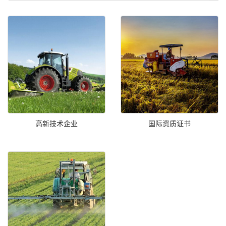
高新技术企业
国际资质证书