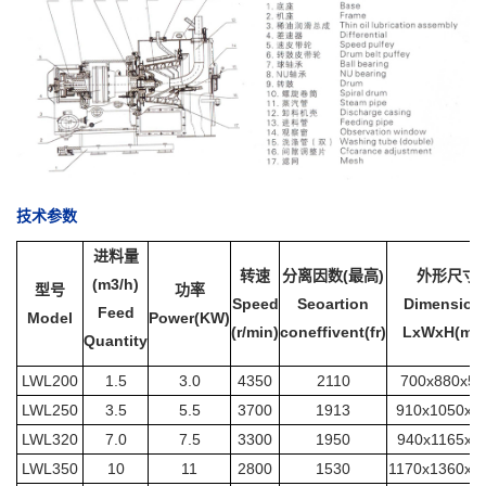
技术参数
进料量
转速
分离因数(最高)
外形尺寸
(m3/h)
型号
功率
Speed
Seoartion
Dimension
Feed
Model
Power(KW)
(r/min)
coneffivent(fr)
LxWxH(mm
Quantity
LWL200
1.5
3.0
4350
2110
700x880x57
LWL250
3.5
5.5
3700
1913
910x1050x8
LWL320
7.0
7.5
3300
1950
940x1165x9
LWL350
10
11
2800
1530
1170x1360x1