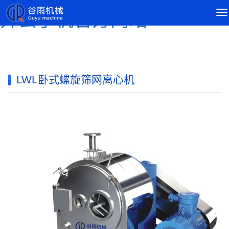
导
开云手机官方网站
航
菜
单
LWL卧式螺旋筛网离心机