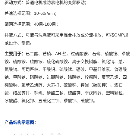
驱动方式：普通电机或防暴电机的变频驱动；
差速选择范围：10-60r/min；
筛网选择范围：40目-180目；
排液方式：母液与洗涤液可采用混合排放或分流排放；可按GMP规
范设计、制造。
主要用于：
已二酸、芒硝、AH-盐、过硫酸铵、石膏、硝酸铵、磷酸
铵、硫酸铵、碳酸铵、硫化硫酸铵、离子交换树脂、氯化钠、蒽、
氯酸钠、阿司匹林、甲酸钙、硫酸锰、硼砂、甲基纤维素、偏硼酸
钠、甲酸钠、硝酸钠、过硼酸钠、磷酸钠、柠檬酸、聚苯乙烯、四
硼酸钠、聚苯乙烯醇、大苏打、硫酸铜、钾碱（碳酸钾）、酒石
酸、结晶苏打、钾矾、磷酸三钠、硫酸锌、季戊四醇、塑料颗粒、
冰酸醋、氯化钾、五硫化二钾、磷酸钾、硫酸钾。
产品结构示意图：