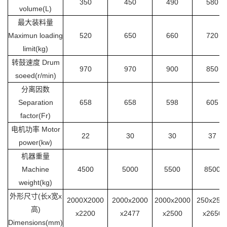
350
450
490
580
volume(L)
最大装料量
Maximun loading
520
650
660
720
limit(kg)
转鼓速度 Drum
970
970
900
850
soeed(r/min)
分离因数
Separation
658
658
598
605
factor(Fr)
电机功率 Motor
22
30
30
37
power(kw)
机器重量
Machine
4500
5000
5500
8500
weight(kg)
外形尺寸(长x宽x
2000X2000
2000x2000
2000x2000
250x250
高)
x2200
x2477
x2500
x2650
Dimensions(mm)