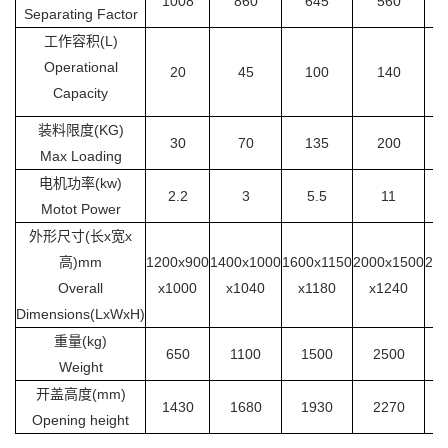
1008
860
645
560
Separating Factor
工作容积(L)
Operational
20
45
100
140
Capacity
装料限度(KG)
30
70
135
200
Max Loading
电机功率(kw)
2.2
3
5.5
11
Motot Power
外形尺寸(长x宽x
高)mm
1200x900
1400x1000
1600x1150
2000x1500
22
Overall
x1000
x1040
x1180
x1240
Dimensions(LxWxH)
重量(kg)
650
1100
1500
2500
Weight
开盖高度(mm)
1430
1680
1930
2270
Opening height