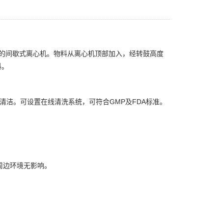
计的间歇式离心机。物料从离心机顶部加入，经转鼓高度
料。
清洁。可设置在线清洗系统，可符合GMP及FDA标准。
周边环境无影响。