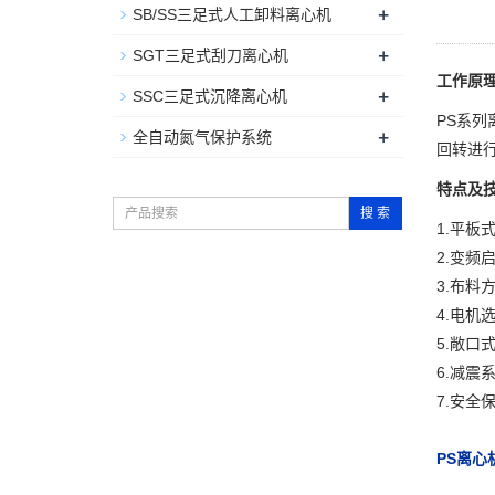
+
SB/SS三足式人工卸料离心机
+
SGT三足式刮刀离心机
工作原
+
SSC三足式沉降离心机
PS系
+
全自动氮气保护系统
回转进
特点及
搜 索
1.平板
2.变频
3.布料
4.电机
5.敞口
6.减
7.安
PS离心