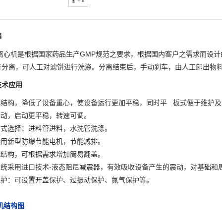
理
列离心机是根据国家药品生产GMP规范之要求，根据国内客户之需求而设
行分离，可人工对滤饼进行洗涤。分离结束后，手动刹车，由人工卸出物
技术应用
式结构，降低了设备重心，使设备运行更加平稳，同时平 板式便于维护及
启动，启动更平稳，转速可调。
方式选择：进料管进料，水洗管洗涤。
选用新型防爆节能电机，节能减排。
式结构，可根据需求增加简易翻盖。
震系统采用进口技术-液态阻尼减震器，有效吸收设备产生的震动，对基础和
全保护：可设置开盖保护、过振动保护、氮气保护等。
机结构图