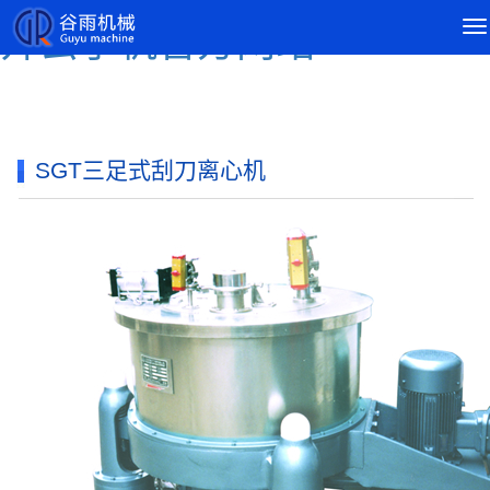
导
开云手机官方网站
航
菜
单
SGT三足式刮刀离心机