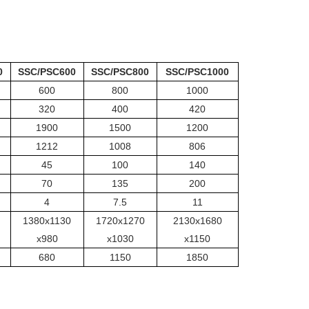
0
SSC/PSC600
SSC/PSC800
SSC/PSC1000
600
800
1000
320
400
420
1900
1500
1200
1212
1008
806
45
100
140
70
135
200
4
7.5
11
1380x1130
1720x1270
2130x1680
x980
x1030
x1150
680
1150
1850