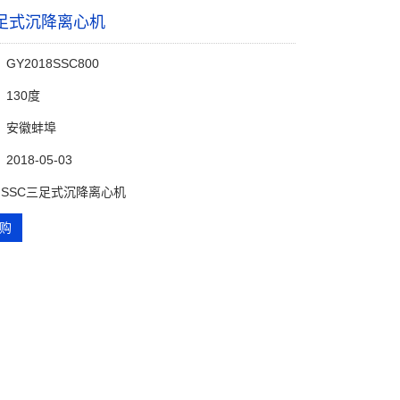
三足式沉降离心机
Y2018SSC800
130度
：安徽蚌埠
018-05-03
 SSC三足式沉降离心机
购