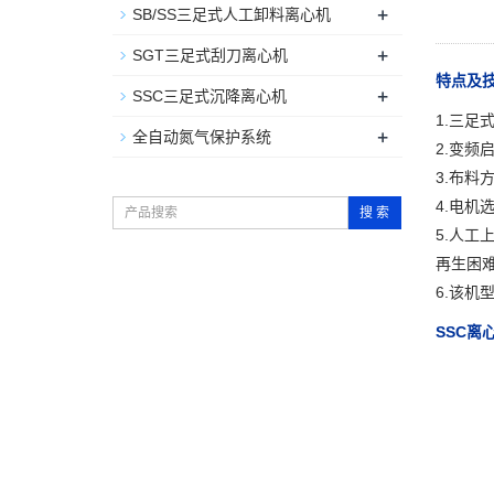
+
SB/SS三足式人工卸料离心机
+
SGT三足式刮刀离心机
特点及
+
SSC三足式沉降离心机
1.三
+
全自动氮气保护系统
2.变频
3.布料
4.电机
搜 索
5.人
再生困
6.该机
SSC离